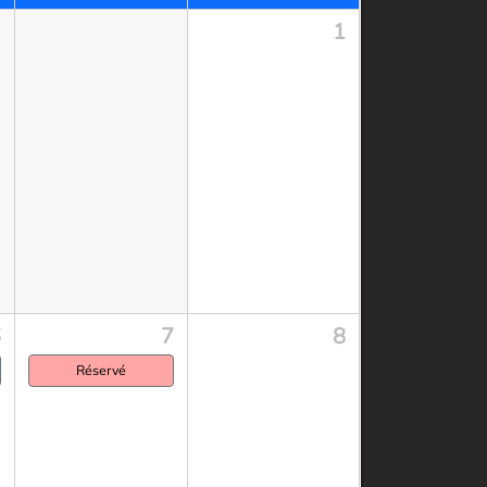
1
6
7
8
Réservé