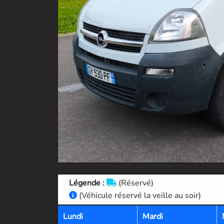
Légende :
(Réservé)
(Véhicule réservé la veille au soir)
Lundi
Mardi