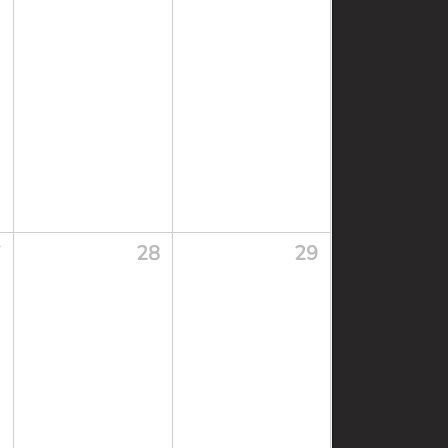
7
28
29